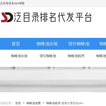
泛目录排名seo博客
首页
蜘蛛池出租
强引蜘蛛池
蜘
蜘蛛池出租
强引蜘蛛池
蜘蛛池程序
蜘蛛
>
>
当前位置：
首页
蜘蛛池免费
蜘蛛池收录
搜索引擎优化seo