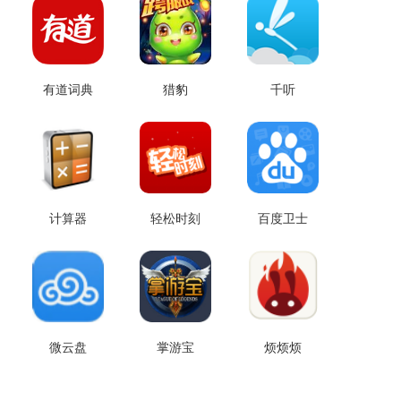
有道词典
猎豹
千听
计算器
轻松时刻
百度卫士
微云盘
掌游宝
烦烦烦